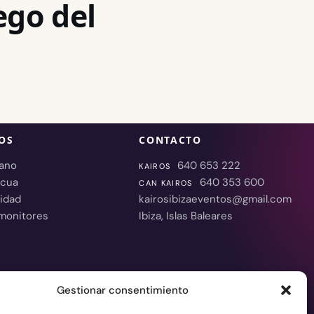
ego del
OS
CONTACTO
rano
640 653 222
KAIROS
scua
640 353 600
CAN KAIROS
idad
kairosibizaeventos@gmail.com
monitores
Ibiza, Islas Baleares
Gestionar consentimiento