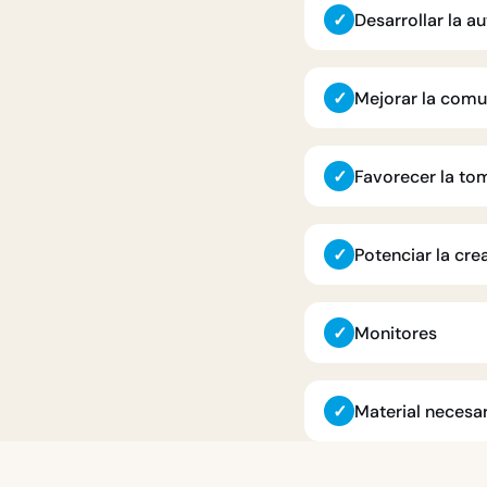
✓
Desarrollar la a
✓
Mejorar la comu
✓
Favorecer la to
✓
Potenciar la cre
✓
Monitores
✓
Material necesa